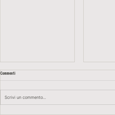
Commenti
Scrivi un commento...
Asti 14 gennaio 2024
Pontestura 17